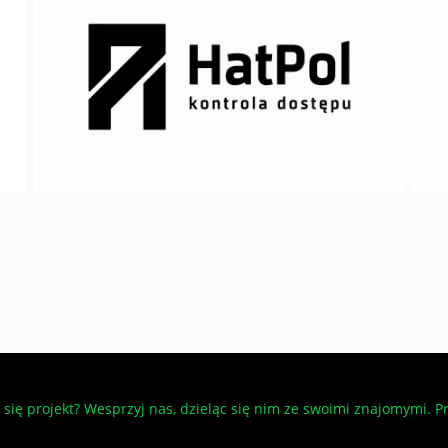
się projekt? Wesprzyj nas, dzieląc się nim ze swoimi znajomymi. Pr