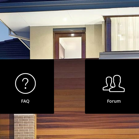
Schla
AUS
AUS
FAQ
Forum
Garte