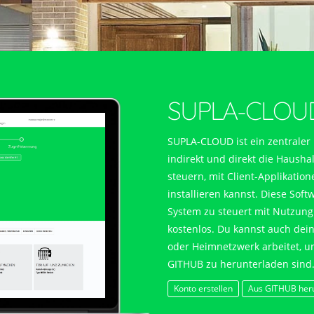
SUPLA-CLOU
Küche
SUPLA-CLOUD ist ein zentraler
indirekt und direkt die Haush
AUS
steuern, mit Client-Applikatio
installieren kannst. Diese Sof
System zu steuert mit Nutzung
kostenlos. Du kannst auch dei
oder Heimnetzwerk arbeitet, u
GITHUB zu herunterladen sind
Konto erstellen
Aus GITHUB her