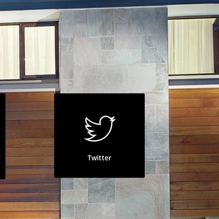
Garagentor
AN
Licht
fzimmer
Licht
Steckdose
Twitter
n
ÖFFNEN
Tor