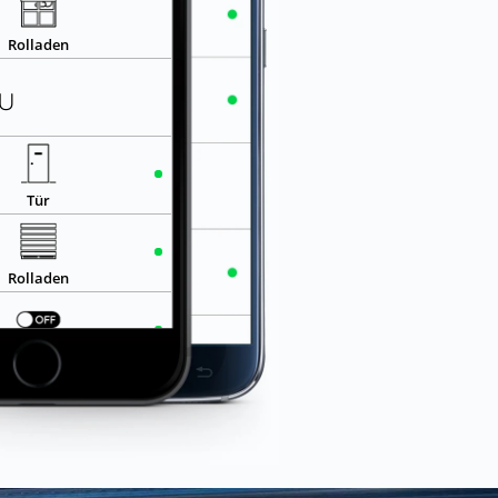
Rolladen
u
ÖFFNEN
Tür
ÖFFNEN
Rolladen
AN
Steckdose
e